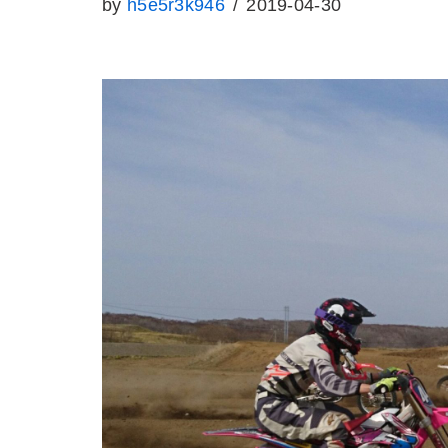
by
h5e5r3k946
2019-04-30