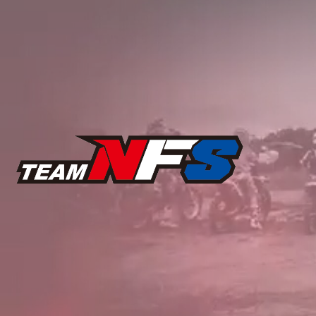
コ
ン
テ
ン
ツ
へ
ス
キ
ッ
プ