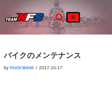
コ
ン
テ
ン
ツ
へ
バイクのメンテナンス
ス
キ
by
h5e5r3k946
2017-10-17
ッ
プ