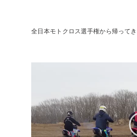
全日本モトクロス選手権から帰ってき
動
画
プ
レ
ー
ヤ
ー