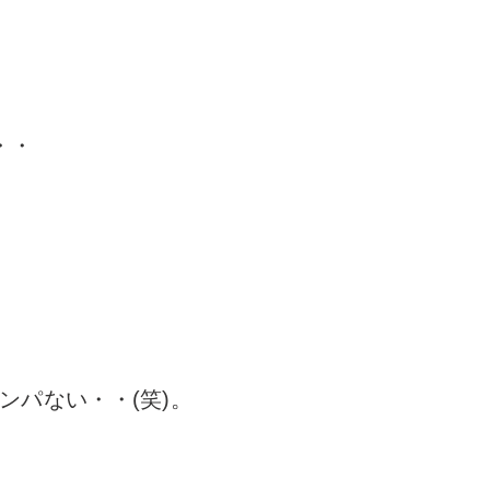
・・
ンパない・・(笑)。