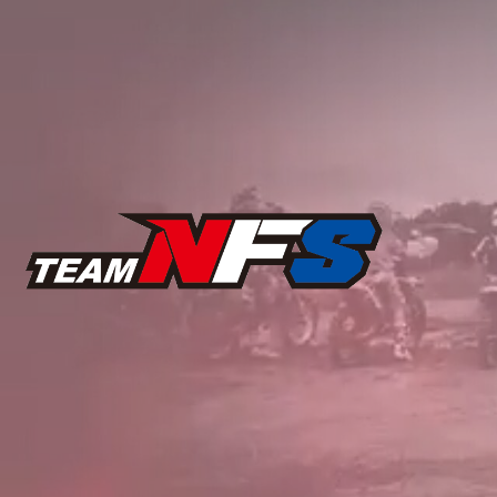
コ
ン
テ
ン
ツ
へ
ス
キ
ッ
プ