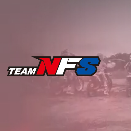
コ
ン
テ
ン
ツ
へ
ス
キ
ッ
プ