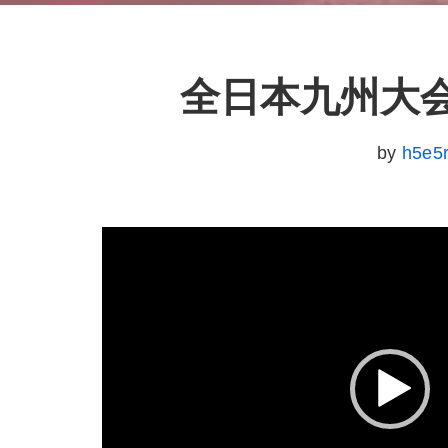
全日本九州大会 (1) (
by
h5e5
動
画
プ
レ
ー
ヤ
ー