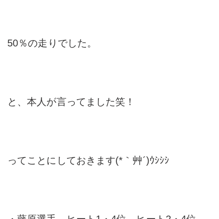
50％の走りでした。
と、本人が言ってました笑！
ってことにしておきます(*｀艸´)ｳｼｼｼ
・藤原選手 ヒート1・4位 ヒート2・4位