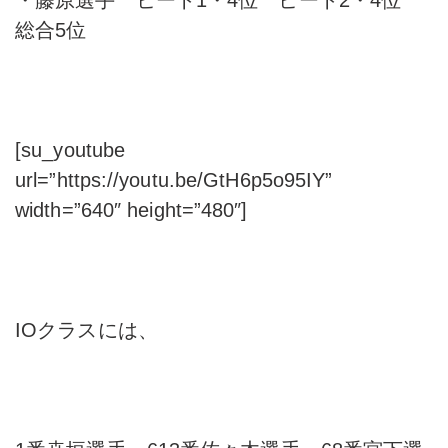
総合5位
[su_youtube
url=”https://youtu.be/GtH6p5o95IY”
width=”640″ height=”480″]
IOクラスには、