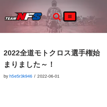
コ
ン
テ
ン
ツ
へ
2022全道モトクロス選手権始
ス
まりました～！
キ
ッ
by
h5e5r3k946
2022-06-01
プ