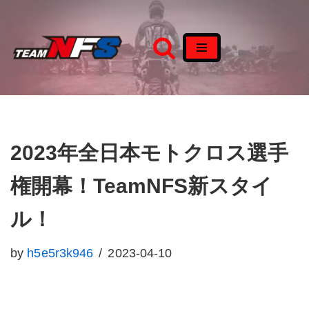
コ
ン
テ
ン
ツ
へ
2023年全日本モトクロス選手
ス
権開幕！TeamNFS新スタイ
キ
ッ
ル！
プ
by
h5e5r3k946
2023-04-10