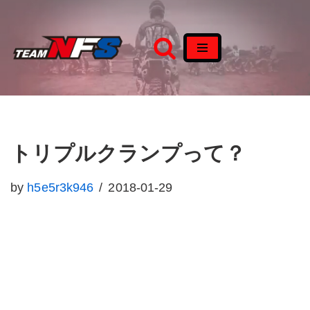
コ
ン
テ
ン
ツ
へ
トリプルクランプって？
ス
キ
by
h5e5r3k946
2018-01-29
ッ
プ