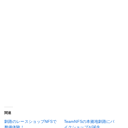
関連
釧路のレースショップNFSで
TeamNFSの本拠地釧路にバ
整備体験！
イクショップが誕生